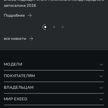
автосалона 2026
Подробнее
все новости
МОДЕЛИ
VX
ПОКУПАТЕЛЯМ
RX
Записаться на тест-драйв
ВЛАДЕЛЬЦАМ
Финансовые программы
Личный кабинет
МИР EXEED
Страхование
Записаться на сервис
Обмен / Trade-in
Новости и события