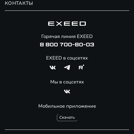
КОНТАКТЫ
Сервис
Специальные предложения
Технологии EXEED
Гарантия EXEED
Корпоративным клиентам
Знаковые клиенты EXEED
Помощь на дорогах
Онлайн-магазин аксессуаров
Горячая линия EXEED
8 800 700-80-03
EXEED в соцсетях
Мы в соцсетях
Мобильное приложение