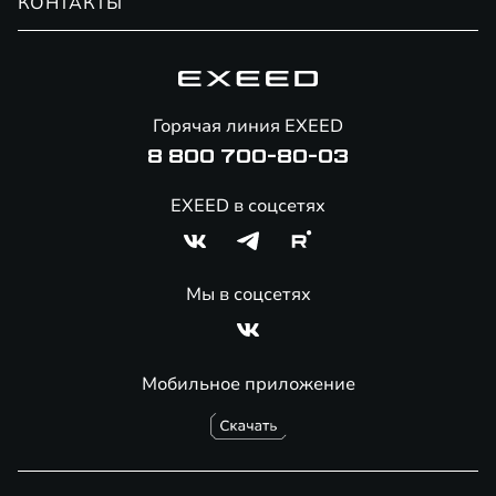
КОНТАКТЫ
Сервис
Специальные предложения
Технологии EXEED
Гарантия EXEED
Корпоративным клиентам
Знаковые клиенты EXEED
Помощь на дорогах
Онлайн-магазин аксессуаров
Горячая линия EXEED
8 800 700-80-03
EXEED в соцсетях
Мы в соцсетях
Мобильное приложение