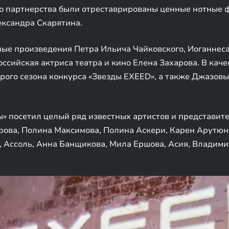
го партнерства были отреставрированы ценные нотные 
ександра Скарятина.
ные произведения Петра Ильича Чайковского, Иоганнес
оссийская актриса театра и кино Елена Захарова. В кач
рого сезона конкурса «Звезды EXEED», а также Джазов
 посетил целый ряд известных артистов и представите
ова, Полина Максимова, Полина Аскери, Карен Арутюн
, Ассоль, Анна Банщикова, Мила Ершова, Асия, Владими