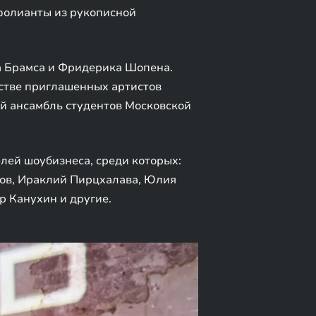
фолианты из рукописной
а Брамса и Фридерика Шопена.
естве приглашенных артистов
ый ансамбль студентов Московской
лей шоубизнеса, среди которых:
ов, Ираклий Пирцхалава, Юлия
р Канухин и другие.