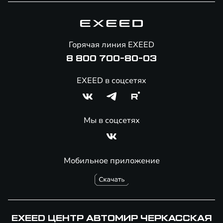
Гарантия EXEED
Корпоративным клиентам
Знаковые клиенты EXEED
Помощь на дорогах
Онлайн-магазин аксессуаров
Горячая линия EXEED
8 800 700-80-03
EXEED в соцсетях
Мы в соцсетях
Мобильное приложение
EXEED ЦЕНТР АВТОМИР ЧЕРКАССКАЯ