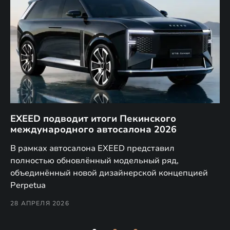
EXEED подводит итоги Пекинского
Д
международного автосалона 2026
E
в
а,
В рамках автосалона EXEED представил
EX
полностью обновлённый модельный ряд,
по
объединённый новой дизайнерской концепцией
(н
Perpetua
Co
28 АПРЕЛЯ 2026
24