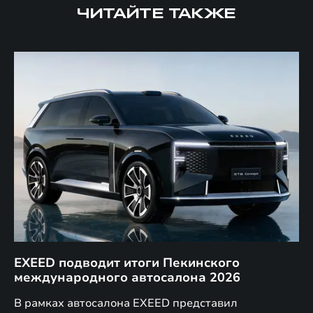
ЧИТАЙТЕ ТАКЖЕ
EXEED подводит итоги Пекинского
Д
международного автосалона 2026
E
в
а,
В рамках автосалона EXEED представил