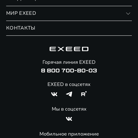
Финансовые программы
Личный кабинет
МИР EXEED
Страхование
Записаться на сервис
Обмен / Trade-in
Новости и события
КОНТАКТЫ
Сервис
Специальные предложения
Технологии EXEED
Гарантия EXEED
Корпоративным клиентам
Знаковые клиенты EXEED
Помощь на дорогах
Онлайн-магазин аксессуаров
Горячая линия EXEED
8 800 700-80-03
EXEED в соцсетях
Мы в соцсетях
Мобильное приложение