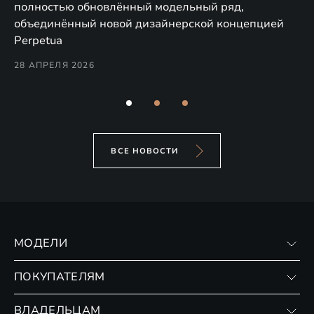
EX
полностью обновлённый модельный ряд,
по
объединённый новой дизайнерской концепцией
(н
Perpetua
Co
28 АПРЕЛЯ 2026
24
ВСЕ НОВОСТИ
МОДЕЛИ
VX
ПОКУПАТЕЛЯМ
RX
Записаться на тест-драйв
ВЛАДЕЛЬЦАМ