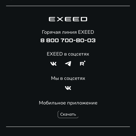
Специальные предложения
Технологии EXEED
Гарантия EXEED
Корпоративным клиентам
Знаковые клиенты EXEED
Помощь на дорогах
Онлайн-магазин аксессуаров
Горячая линия EXEED
8 800 700-80-03
EXEED в соцсетях
Мы в соцсетях
Мобильное приложение