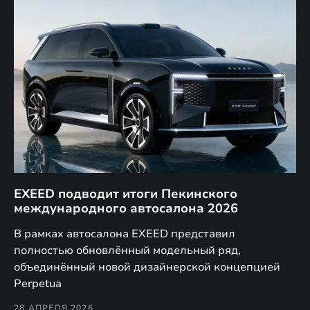
EXEED подводит итоги Пекинского
Д
международного автосалона 2026
E
в
а,
В рамках автосалона EXEED представил
EX
полностью обновлённый модельный ряд,
по
объединённый новой дизайнерской концепцией
(н
Perpetua
Co
28 АПРЕЛЯ 2026