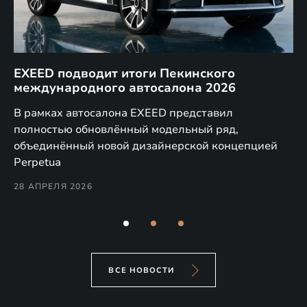
EXEED подводит итоги Пекинского
Д
международного автосалона 2026
E
в
а,
В рамках автосалона EXEED представил
EX
полностью обновлённый модельный ряд,
по
объединённый новой дизайнерской концепцией
(н
Perpetua
Co
28 АПРЕЛЯ 2026
24
ВСЕ НОВОСТИ