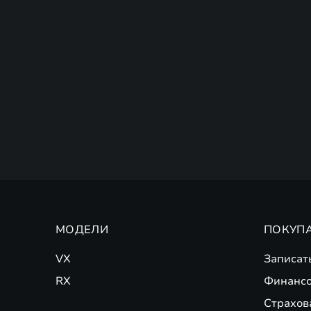
МОДЕЛИ
ПОКУП
VX
Записат
RX
Финансо
Страхов