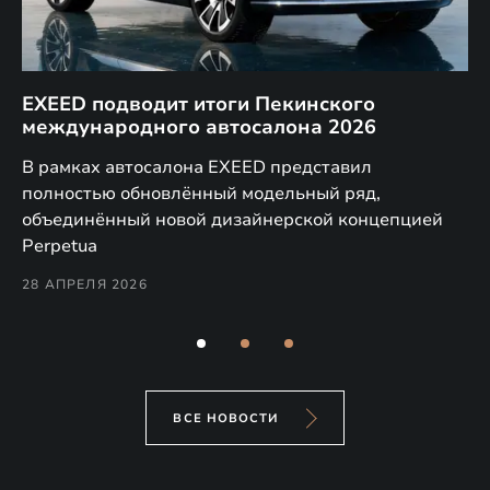
EXEED подводит итоги Пекинского
Д
международного автосалона 2026
E
в
а,
В рамках автосалона EXEED представил
EX
полностью обновлённый модельный ряд,
по
объединённый новой дизайнерской концепцией
(н
Perpetua
Co
28 АПРЕЛЯ 2026
24
ВСЕ НОВОСТИ