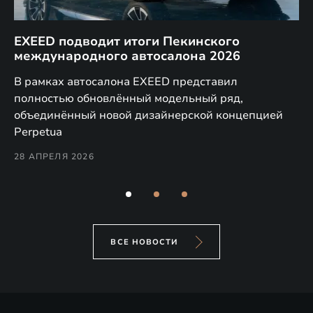
EXEED подводит итоги Пекинского
Д
международного автосалона 2026
E
в
а,
В рамках автосалона EXEED представил
EX
полностью обновлённый модельный ряд,
по
объединённый новой дизайнерской концепцией
(н
Perpetua
Co
28 АПРЕЛЯ 2026
24
ВСЕ НОВОСТИ