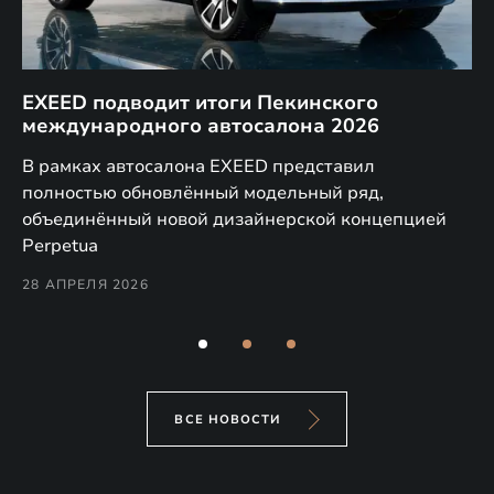
EXEED подводит итоги Пекинского
Д
международного автосалона 2026
E
в
а,
В рамках автосалона EXEED представил
EX
полностью обновлённый модельный ряд,
по
объединённый новой дизайнерской концепцией
(н
Perpetua
Co
28 АПРЕЛЯ 2026
24
ВСЕ НОВОСТИ